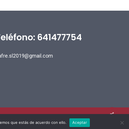
Teléfono: 641477754
afre.sl2019@gmail.com
remos que estás de acuerdo con ello.
Aceptar