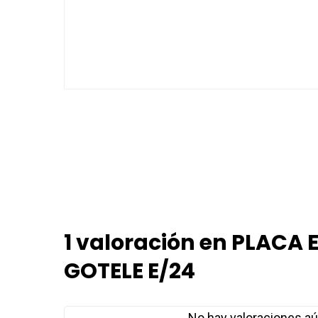
1 valoración en
PLACA 
GOTELE E/24
No hay valoraciones aú