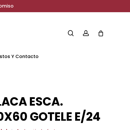
romiso
search
account
stos Y Contacto
LACA ESCA.
0X60 GOTELE E/24