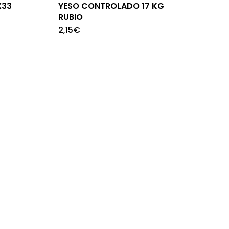
X33
YESO CONTROLADO 17 KG
RUBIO
2,15
€