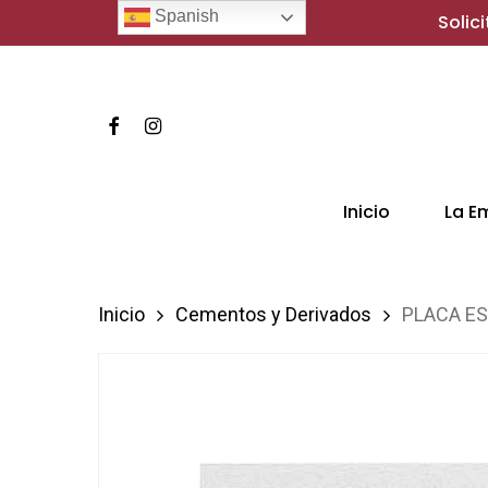
Skip
Spanish
Solic
to
main
content
Facebook
Instagram
Hit enter to search or ESC to close
Inicio
La E
Inicio
Cementos y Derivados
PLACA ES