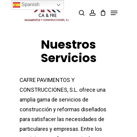
Skip
Spanish
Menu
search
account
to
Close
main
Menu
content
Nuestros
Servicios
CAFRE PAVIMENTOS Y
CONSTRUCCIONES, S.L. ofrece una
amplia gama de servicios de
construcción y reformas diseñados
para satisfacer las necesidades de
particulares y empresas. Entre los