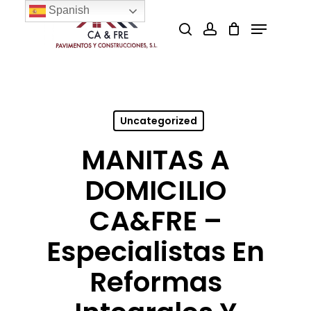
Skip
Spanish
Menu
search
account
to
Close
main
Menu
content
Uncategorized
MANITAS A
DOMICILIO
CA&FRE –
Especialistas En
Reformas